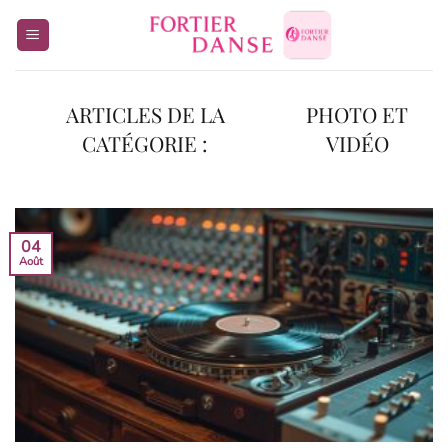
Passer
au
contenu
PHOTO ET
VIDÉO
04
Août