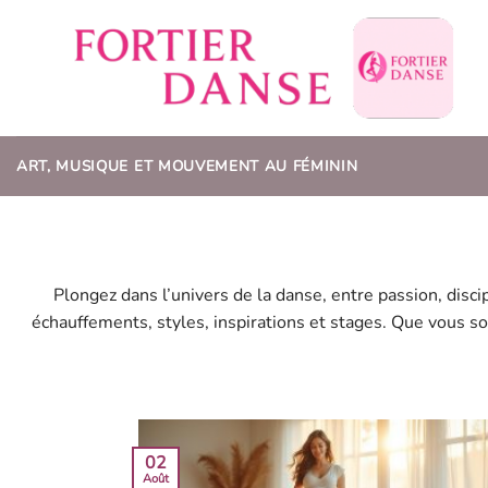
Passer
au
contenu
ART, MUSIQUE ET MOUVEMENT AU FÉMININ
Plongez dans l’univers de la danse, entre passion, disc
échauffements, styles, inspirations et stages. Que vous s
02
Août