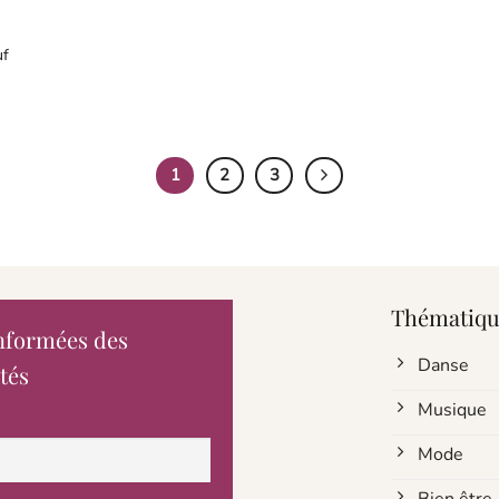
uf
1
2
3
Thématiqu
nformées des
Danse
tés
Musique
Mode