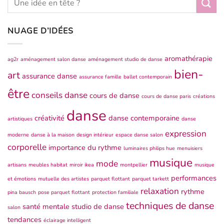
NUAGE D’IDÉES
aromathérapie
ag2r
aménagement salon danse
aménagement studio de danse
bien-
art
assurance danse
assurance famille
ballet contemporain
être
conseils danse
cours de danse
cours de danse paris
créations
danse
créativité
danse contemporaine
artistiques
danse
expression
moderne
danse à la maison
design intérieur
espace danse salon
corporelle
importance du rythme
luminaires philips hue
menuisiers
musique
mode
artisans
meubles habitat
miroir ikea
montpellier
musique
performances
et émotions
mutuelle des artistes
parquet flottant
parquet tarkett
relaxation
rythme
pina bausch
pose parquet flottant
protection familiale
techniques de danse
santé mentale
studio de danse
salon
tendances
éclairage intelligent