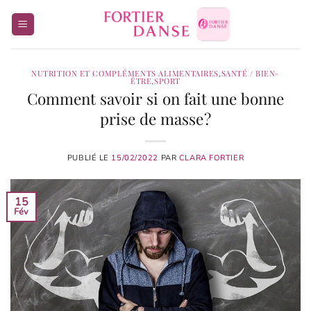
Passer
au
contenu
NUTRITION ET COMPLÉMENTS ALIMENTAIRES
,
SANTÉ / BIEN-
ÊTRE
,
SPORT
Comment savoir si on fait une bonne
prise de masse ?
PUBLIÉ LE
15/02/2022
PAR
CLARA FORTIER
15
Fév