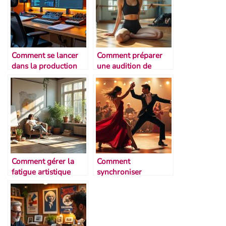
Comment se lancer
Comment préparer
dans la production
une audition de
musicale maison
danse
Comment gérer la
Comment
fatigue artistique
synchroniser
mouvement et
musique en duo