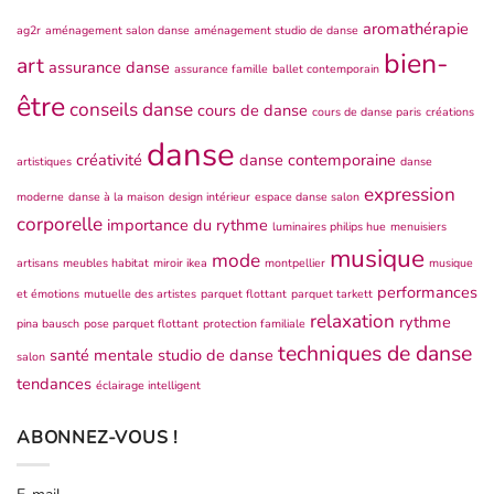
aromathérapie
ag2r
aménagement salon danse
aménagement studio de danse
bien-
art
assurance danse
assurance famille
ballet contemporain
être
conseils danse
cours de danse
cours de danse paris
créations
danse
créativité
danse contemporaine
artistiques
danse
expression
moderne
danse à la maison
design intérieur
espace danse salon
corporelle
importance du rythme
luminaires philips hue
menuisiers
musique
mode
artisans
meubles habitat
miroir ikea
montpellier
musique
performances
et émotions
mutuelle des artistes
parquet flottant
parquet tarkett
relaxation
rythme
pina bausch
pose parquet flottant
protection familiale
techniques de danse
santé mentale
studio de danse
salon
tendances
éclairage intelligent
ABONNEZ-VOUS !