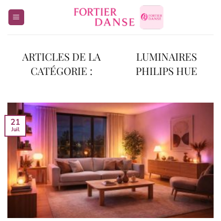
Passer
au
contenu
LUMINAIRES
PHILIPS HUE
21
Juil