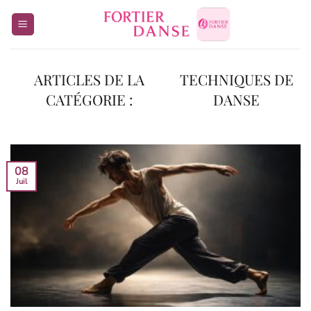
Passer
au
contenu
TECHNIQUES DE
DANSE
08
Juil