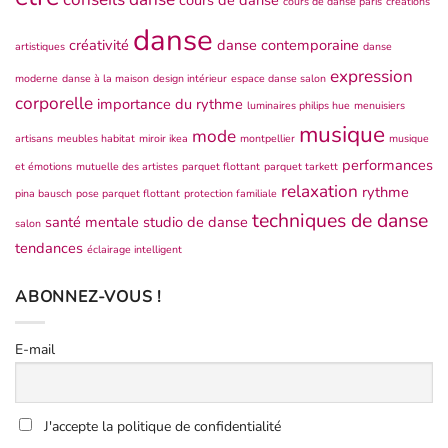
cours de danse
cours de danse paris
créations
danse
créativité
danse contemporaine
artistiques
danse
expression
moderne
danse à la maison
design intérieur
espace danse salon
corporelle
importance du rythme
luminaires philips hue
menuisiers
musique
mode
artisans
meubles habitat
miroir ikea
montpellier
musique
performances
et émotions
mutuelle des artistes
parquet flottant
parquet tarkett
relaxation
rythme
pina bausch
pose parquet flottant
protection familiale
techniques de danse
santé mentale
studio de danse
salon
tendances
éclairage intelligent
ABONNEZ-VOUS !
E-mail
J'accepte la politique de confidentialité