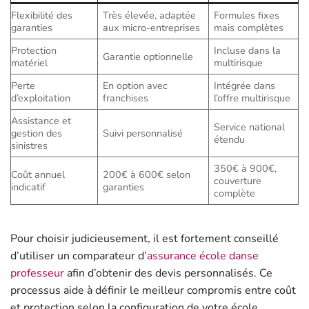
Flexibilité des
Très élevée, adaptée
Formules fixes
garanties
aux micro-entreprises
mais complètes
Protection
Incluse dans la
Garantie optionnelle
matériel
multirisque
Perte
En option avec
Intégrée dans
d’exploitation
franchises
l’offre multirisque
Assistance et
Service national
gestion des
Suivi personnalisé
étendu
sinistres
350€ à 900€,
Coût annuel
200€ à 600€ selon
couverture
indicatif
garanties
complète
Pour choisir judicieusement, il est fortement conseillé
d’utiliser un comparateur d’
assurance école danse
professeur
afin d’obtenir des devis personnalisés. Ce
processus aide à définir le meilleur compromis entre coût
et protection selon la configuration de votre école.