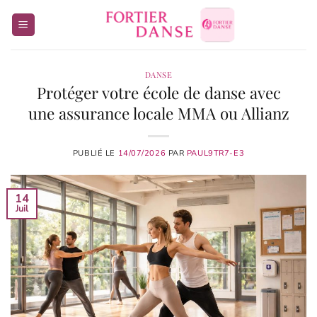
Passer
au
contenu
DANSE
Protéger votre école de danse avec
une assurance locale MMA ou Allianz
PUBLIÉ LE
14/07/2026
PAR
PAUL9TR7-E3
14
Juil