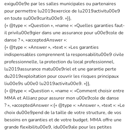
exigu00e9e par les salles municipales ou partenaires
pour permettre lu2019exercice de lu2019activitu00e9
en toute su00e9curitu00e9. »}},
{« @type »: »Question », »name »: »Quelles garanties faut-
il privilu00e9gier dans une assurance pour u00e9cole de
danse ? », »acceptedAnswer »:
{« @type »: »Answer », »text »: »Les garanties
indispensables comprennent la responsabilitu00e9 civile
professionnelle, la protection du local professionnel,
lu2019assurance matu00e9riel et une garantie perte
du2019exploitation pour couvrir les risques principaux
liu00e9s u00e0 lu2019activitu00e9. »}},
{« @type »: »Question », »name »: »Comment choisir entre
MMA et Allianz pour assurer mon u00e9cole de danse
? », »acceptedAnswer »:{« @type »: »Answer », »text »: »Le
choix du00e9pend de la taille de votre structure, de vos
besoins en garanties et de votre budget. MMA offre une
grande flexibilitu00e9, idu00e9ale pour les petites