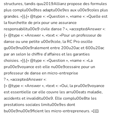
structures, tandis quu2019Allianz propose des formules
plus complu00e8tes adaptu00e9es aux u00e9coles plus
grandes. »}},{« @type »: »Question », »name »: »Quelle est
la fourchette de prix pour une assurance
responsabilitu00e9 civile danse ? », »acceptedAnswer »:
{« @type »: »Answer », »text »: »Pour un professeur de
danse ou une petite u00e9cole, la RC Pro oscille
gu00e9nu00e9ralement entre 200u20ac et 600u20ac
par an selon le chiffre d’affaires et les garanties
choisies. »}},{« @type »: »Question », »name »: »La
pru00e9voyance est-elle nu00e9cessaire pour un
professeur de danse en micro-entreprise
? », »acceptedAnswer »:
{« @type »: »Answer », »text »: »Oui, la pru00e9voyance
est essentielle car elle couvre les arru00eats maladie,
accidents et invaliditu00e9. Elle complu00e8te les
prestations sociales limitu00e9es dont
bu00e9nu00e9ficient les micro-entrepreneurs. »}}]}