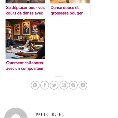
Se déplacer pour vos
Danse douce et
cours de danse avec
grossesse bouger
transport en commun
avec plaisir et
et covoiturage à Paris
prudence
Comment collaborer
avec un compositeur
indépendant
PAUL9TR7-E3