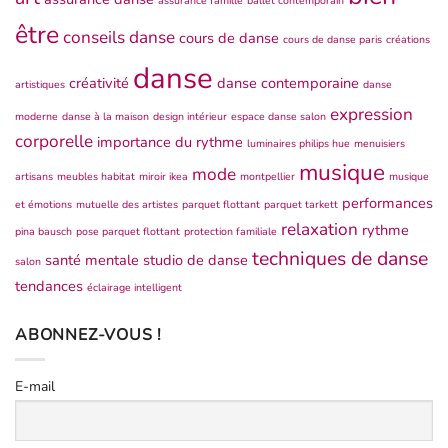
assurance famille
ballet contemporain
être
conseils danse
cours de danse
cours de danse paris
créations
danse
créativité
danse contemporaine
artistiques
danse
expression
moderne
danse à la maison
design intérieur
espace danse salon
corporelle
importance du rythme
luminaires philips hue
menuisiers
musique
mode
artisans
meubles habitat
miroir ikea
montpellier
musique
performances
et émotions
mutuelle des artistes
parquet flottant
parquet tarkett
relaxation
rythme
pina bausch
pose parquet flottant
protection familiale
techniques de danse
santé mentale
studio de danse
salon
tendances
éclairage intelligent
ABONNEZ-VOUS !
E-mail