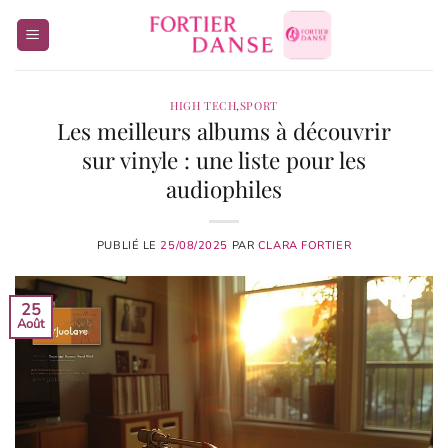
Passer
au
contenu
HIGH TECH
,
SPORT
Les meilleurs albums à découvrir
sur vinyle : une liste pour les
audiophiles
PUBLIÉ LE
25/08/2025
PAR
CLARA FORTIER
25
Août