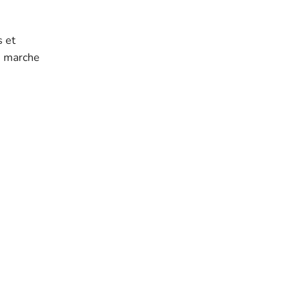
s et
re marche