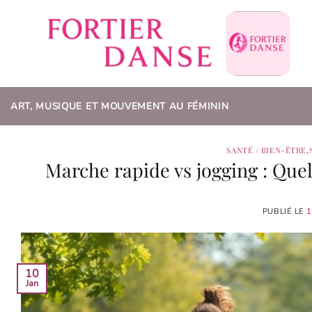
Passer
au
contenu
ART, MUSIQUE ET MOUVEMENT AU FÉMININ
SANTÉ / BIEN-ÊTRE
,
Marche rapide vs jogging : Quel
PUBLIÉ LE
1
10
Jan