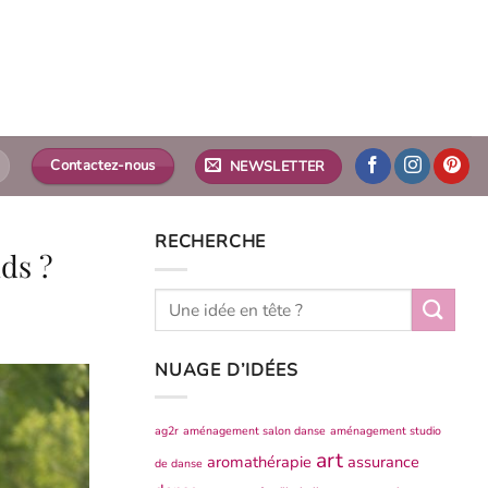
Contactez-nous
NEWSLETTER
RECHERCHE
ds ?
NUAGE D’IDÉES
ag2r
aménagement salon danse
aménagement studio
art
aromathérapie
assurance
de danse