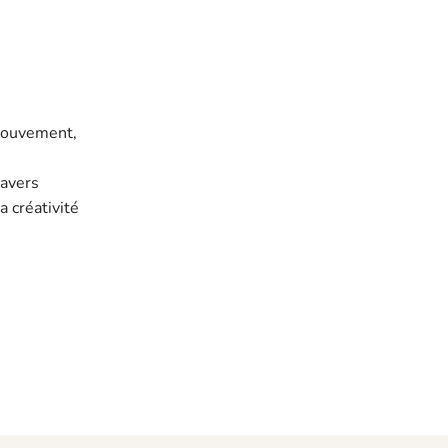
 mouvement,
ravers
a créativité