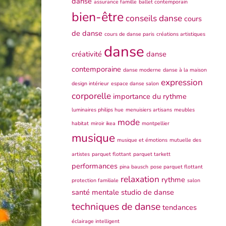
danse
assurance famille
ballet contemporain
bien-être
conseils danse
cours
de danse
cours de danse paris
créations artistiques
danse
créativité
danse
contemporaine
danse moderne
danse à la maison
expression
design intérieur
espace danse salon
corporelle
importance du rythme
luminaires philips hue
menuisiers artisans
meubles
mode
habitat
miroir ikea
montpellier
musique
musique et émotions
mutuelle des
artistes
parquet flottant
parquet tarkett
performances
pina bausch
pose parquet flottant
relaxation
rythme
protection familiale
salon
santé mentale
studio de danse
techniques de danse
tendances
éclairage intelligent