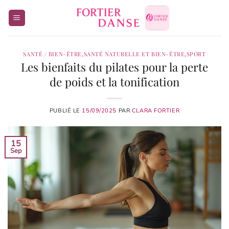
Passer
au
contenu
SANTÉ / BIEN-ÊTRE
,
SANTÉ NATURELLE ET BIEN-ÊTRE
,
SPORT
Les bienfaits du pilates pour la perte
de poids et la tonification
PUBLIÉ LE
15/09/2025
PAR
CLARA FORTIER
15
Sep