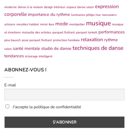
expression
moderne
danse à la maison
design intérieur
espace danse salon
corporelle
importance du rythme
luminaires philips hue
menuisiers
musique
mode
artisans
meubles habitat
miroir ikea
montpellier
musique
performances
et émotions
mutuelle des artistes
parquet flottant
parquet tarkett
relaxation
rythme
pina bausch
pose parquet flottant
protection familiale
techniques de danse
santé mentale
studio de danse
salon
tendances
éclairage intelligent
ABONNEZ-VOUS !
E-mail
J'accepte la politique de confidentialité