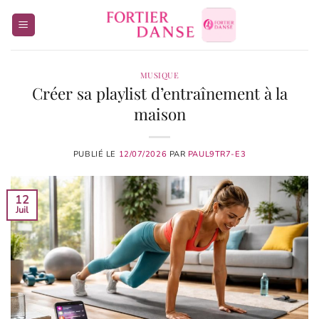
Passer
au
contenu
MUSIQUE
Créer sa playlist d’entraînement à la
maison
PUBLIÉ LE
12/07/2026
PAR
PAUL9TR7-E3
12
Juil