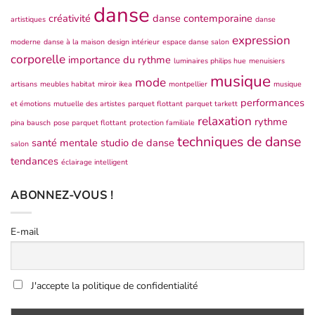
danse
créativité
danse contemporaine
artistiques
danse
expression
moderne
danse à la maison
design intérieur
espace danse salon
corporelle
importance du rythme
luminaires philips hue
menuisiers
musique
mode
artisans
meubles habitat
miroir ikea
montpellier
musique
performances
et émotions
mutuelle des artistes
parquet flottant
parquet tarkett
relaxation
rythme
pina bausch
pose parquet flottant
protection familiale
techniques de danse
santé mentale
studio de danse
salon
tendances
éclairage intelligent
ABONNEZ-VOUS !
E-mail
J'accepte la politique de confidentialité