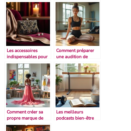
Les accessoires
Comment préparer
indispensables pour
une audition de
un gala
danse
Comment créer sa
Les meilleurs
propre marque de
podcasts bien-être
vêtements de danse
pour danseurs