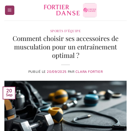
Passer
au
contenu
SPORTS D’ÉQUIPE
Comment choisir ses accessoires de
musculation pour un entraînement
optimal ?
PUBLIÉ LE
20/09/2025
PAR
CLARA FORTIER
20
Sep