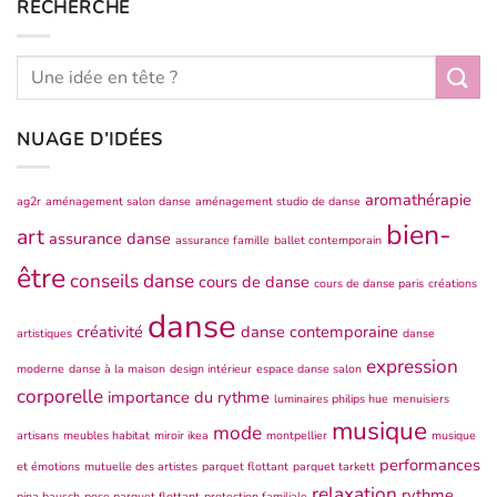
RECHERCHE
NUAGE D’IDÉES
aromathérapie
ag2r
aménagement salon danse
aménagement studio de danse
bien-
art
assurance danse
assurance famille
ballet contemporain
être
conseils danse
cours de danse
cours de danse paris
créations
danse
créativité
danse contemporaine
artistiques
danse
expression
moderne
danse à la maison
design intérieur
espace danse salon
corporelle
importance du rythme
luminaires philips hue
menuisiers
musique
mode
artisans
meubles habitat
miroir ikea
montpellier
musique
performances
et émotions
mutuelle des artistes
parquet flottant
parquet tarkett
relaxation
rythme
pina bausch
pose parquet flottant
protection familiale