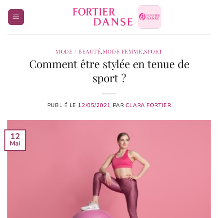
Passer
au
contenu
MODE / BEAUTÉ
,
MODE FEMME
,
SPORT
Comment être stylée en tenue de
sport ?
PUBLIÉ LE
12/05/2021
PAR
CLARA FORTIER
12
Mai