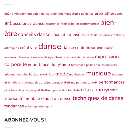
aromathérapie
ag2r
aménagement salon danse
aménagement studio de danse
bien-
art
assurance danse
assurance famille
ballet contemporain
être
conseils danse
cours de danse
cours de danse paris
créations
danse
créativité
danse contemporaine
artistiques
danse
expression
moderne
danse à la maison
design intérieur
espace danse salon
corporelle
importance du rythme
luminaires philips hue
menuisiers
musique
mode
artisans
meubles habitat
miroir ikea
montpellier
musique
performances
et émotions
mutuelle des artistes
parquet flottant
parquet tarkett
relaxation
rythme
pina bausch
pose parquet flottant
protection familiale
techniques de danse
santé mentale
studio de danse
salon
tendances
éclairage intelligent
ABONNEZ-VOUS !