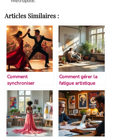
métropole.
Articles Similaires :
Comment
Comment gérer la
synchroniser
fatigue artistique
mouvement et
musique en duo