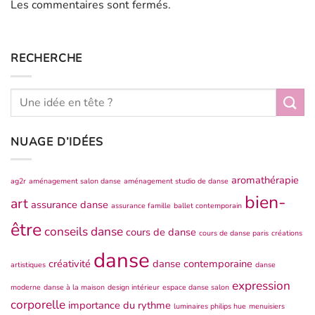
Les commentaires sont fermés.
RECHERCHE
NUAGE D’IDÉES
aromathérapie
ag2r
aménagement salon danse
aménagement studio de danse
bien-
art
assurance danse
assurance famille
ballet contemporain
être
conseils danse
cours de danse
cours de danse paris
créations
danse
créativité
danse contemporaine
artistiques
danse
expression
moderne
danse à la maison
design intérieur
espace danse salon
corporelle
importance du rythme
luminaires philips hue
menuisiers