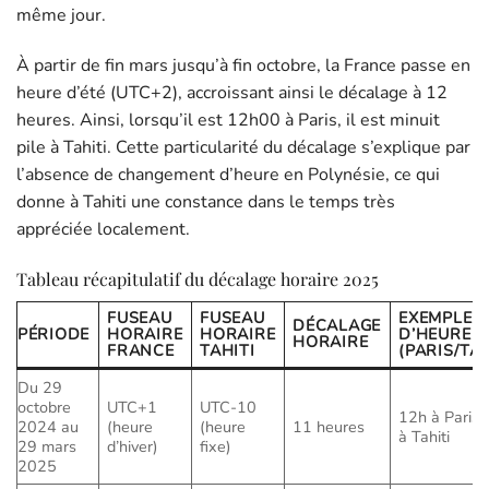
même jour.
À partir de fin mars jusqu’à fin octobre, la France passe en
heure d’été (UTC+2), accroissant ainsi le décalage à 12
heures. Ainsi, lorsqu’il est 12h00 à Paris, il est minuit
pile à Tahiti. Cette particularité du décalage s’explique par
l’absence de changement d’heure en Polynésie, ce qui
donne à Tahiti une constance dans le temps très
appréciée localement.
Tableau récapitulatif du décalage horaire 2025
FUSEAU
FUSEAU
EXEMPLE
DÉCALAGE
PÉRIODE
HORAIRE
HORAIRE
D’HEURE
HORAIRE
FRANCE
TAHITI
(PARIS/TAH
Du 29
octobre
UTC+1
UTC-10
12h à Paris 
2024 au
(heure
(heure
11 heures
à Tahiti
29 mars
d’hiver)
fixe)
2025