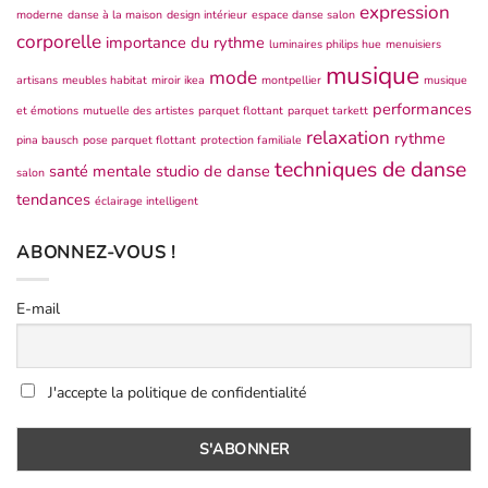
expression
moderne
danse à la maison
design intérieur
espace danse salon
corporelle
importance du rythme
luminaires philips hue
menuisiers
musique
mode
artisans
meubles habitat
miroir ikea
montpellier
musique
performances
et émotions
mutuelle des artistes
parquet flottant
parquet tarkett
relaxation
rythme
pina bausch
pose parquet flottant
protection familiale
techniques de danse
santé mentale
studio de danse
salon
tendances
éclairage intelligent
ABONNEZ-VOUS !
E-mail
J'accepte la politique de confidentialité