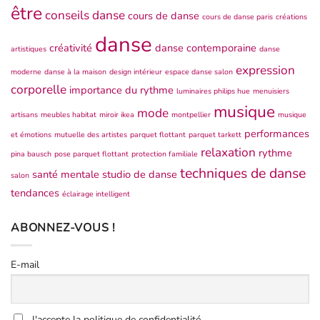
être
conseils danse
cours de danse
cours de danse paris
créations
danse
créativité
danse contemporaine
artistiques
danse
expression
moderne
danse à la maison
design intérieur
espace danse salon
corporelle
importance du rythme
luminaires philips hue
menuisiers
musique
mode
artisans
meubles habitat
miroir ikea
montpellier
musique
performances
et émotions
mutuelle des artistes
parquet flottant
parquet tarkett
relaxation
rythme
pina bausch
pose parquet flottant
protection familiale
techniques de danse
santé mentale
studio de danse
salon
tendances
éclairage intelligent
ABONNEZ-VOUS !
E-mail
J'accepte la politique de confidentialité