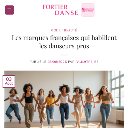
Passer
au
contenu
MODE / BEAUTÉ
Les marques françaises qui habillent
les danseurs pros
PUBLIÉ LE
03/08/2026
PAR
PAUL9TR7-E3
03
Août