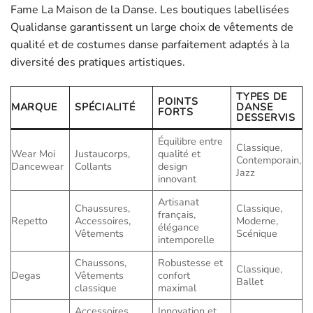
Fame La Maison de la Danse. Les boutiques labellisées
Qualidanse garantissent un large choix de vêtements de
qualité et de costumes danse parfaitement adaptés à la
diversité des pratiques artistiques.
TYPES DE
POINTS
MARQUE
SPÉCIALITÉ
DANSE
FORTS
DESSERVIS
Équilibre entre
Classique,
Wear Moi
Justaucorps,
qualité et
Contemporain,
Dancewear
Collants
design
Jazz
innovant
Artisanat
Chaussures,
Classique,
français,
Repetto
Accessoires,
Moderne,
élégance
Vêtements
Scénique
intemporelle
Chaussons,
Robustesse et
Classique,
Degas
Vêtements
confort
Ballet
classique
maximal
Accessoires,
Innovation et