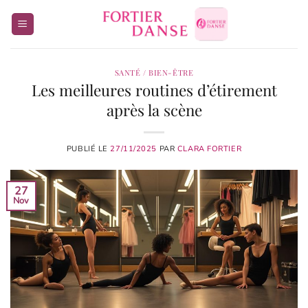
Passer
au
contenu
SANTÉ / BIEN-ÊTRE
Les meilleures routines d’étirement
après la scène
PUBLIÉ LE
27/11/2025
PAR
CLARA FORTIER
27
Nov