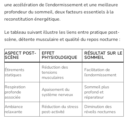
une accélération de l’endormissement et une meilleure
profondeur du sommeil, deux facteurs essentiels à la
reconstitution énergétique.
Le tableau suivant illustre les liens entre pratique post-
scène, détente musculaire et qualité du repos nocturne :
ASPECT POST-
EFFET
RÉSULTAT SUR LE
SCÈNE
PHYSIOLOGIQUE
SOMMEIL
Réduction des
Étirements
Facilitation de
tensions
statiques
l’endormissement
musculaires
Respiration
Sommeil plus
Apaisement du
profonde
profond et
système nerveux
associée
réparateur
Ambiance
Réduction du stress
Diminution des
relaxante
post-activité
réveils nocturnes