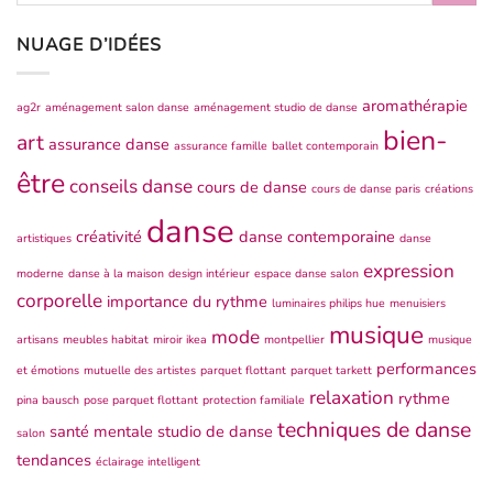
NUAGE D’IDÉES
aromathérapie
ag2r
aménagement salon danse
aménagement studio de danse
bien-
art
assurance danse
assurance famille
ballet contemporain
être
conseils danse
cours de danse
cours de danse paris
créations
danse
créativité
danse contemporaine
artistiques
danse
expression
moderne
danse à la maison
design intérieur
espace danse salon
corporelle
importance du rythme
luminaires philips hue
menuisiers
musique
mode
artisans
meubles habitat
miroir ikea
montpellier
musique
performances
et émotions
mutuelle des artistes
parquet flottant
parquet tarkett
relaxation
rythme
pina bausch
pose parquet flottant
protection familiale
techniques de danse
santé mentale
studio de danse
salon
tendances
éclairage intelligent