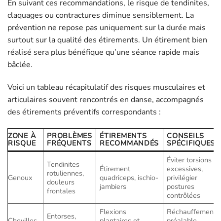
En suivant ces recommandations, le risque de tendinites,
claquages ou contractures diminue sensiblement. La
prévention ne repose pas uniquement sur la durée mais
surtout sur la qualité des étirements. Un étirement bien
réalisé sera plus bénéfique qu’une séance rapide mais
bâclée.
Voici un tableau récapitulatif des risques musculaires et
articulaires souvent rencontrés en danse, accompagnés
des étirements préventifs correspondants :
ZONE À
PROBLÈMES
ÉTIREMENTS
CONSEILS
RISQUE
FRÉQUENTS
RECOMMANDÉS
SPÉCIFIQUES
Éviter torsions
Tendinites
Étirement
excessives,
rotuliennes,
Genoux
quadriceps, ischio-
privilégier
douleurs
jambiers
postures
frontales
contrôlées
Flexions
Réchauffement
Entorses,
Chevilles
plantaires et
préalable