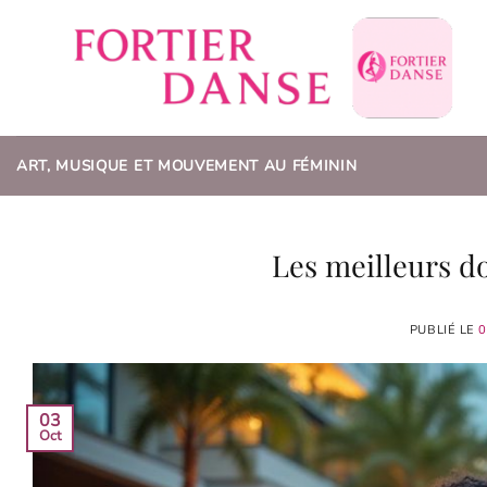
Passer
au
contenu
ART, MUSIQUE ET MOUVEMENT AU FÉMININ
Les meilleurs d
PUBLIÉ LE
0
03
Oct