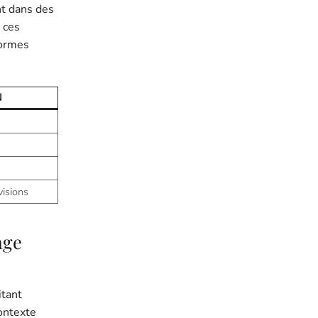
nt dans des
 ces
formes
N
visions
age
itant
contexte