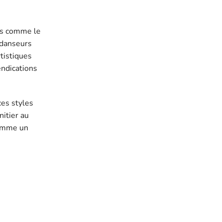
es comme le
 danseurs
tistiques
endications
ces styles
nitier au
comme un