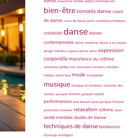
danse
assurance famille
ballet contemporain
bien-être
conseils danse
cours
de danse
cours de danse paris
créations artistiques
danse
créativité
danse
contemporaine
danse moderne
danse à la maison
expression
design intérieur
espace danse salon
corporelle
importance du rythme
luminaires philips hue
menuisiers artisans
meubles
mode
habitat
miroir ikea
montpellier
musique
musique et émotions
mutuelle des
artistes
parquet flottant
parquet tarkett
performances
pina bausch
pose parquet flottant
relaxation
rythme
protection familiale
salon
santé mentale
studio de danse
techniques de danse
tendances
éclairage intelligent