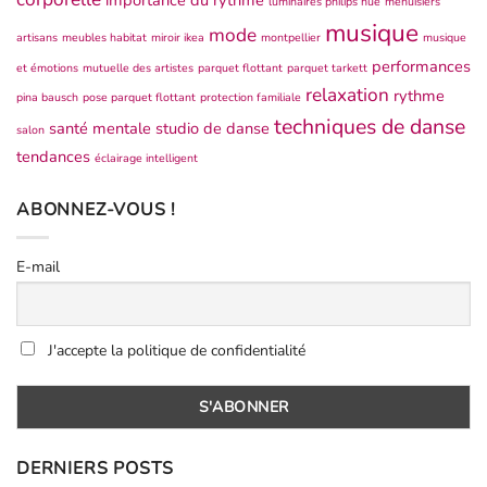
importance du rythme
luminaires philips hue
menuisiers
musique
mode
artisans
meubles habitat
miroir ikea
montpellier
musique
performances
et émotions
mutuelle des artistes
parquet flottant
parquet tarkett
relaxation
rythme
pina bausch
pose parquet flottant
protection familiale
techniques de danse
santé mentale
studio de danse
salon
tendances
éclairage intelligent
ABONNEZ-VOUS !
E-mail
J'accepte la politique de confidentialité
DERNIERS POSTS