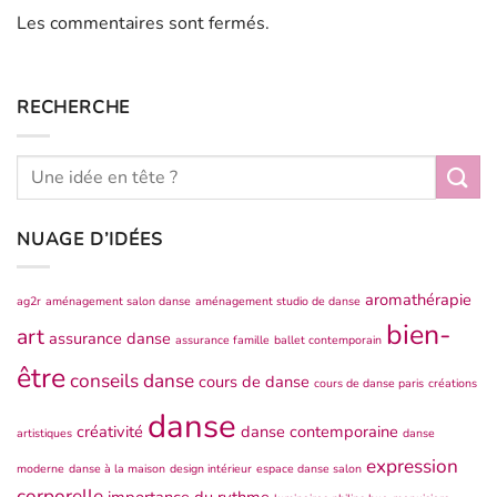
Les commentaires sont fermés.
RECHERCHE
NUAGE D’IDÉES
aromathérapie
ag2r
aménagement salon danse
aménagement studio de danse
bien-
art
assurance danse
assurance famille
ballet contemporain
être
conseils danse
cours de danse
cours de danse paris
créations
danse
créativité
danse contemporaine
artistiques
danse
expression
moderne
danse à la maison
design intérieur
espace danse salon
corporelle