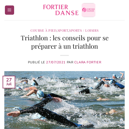
Passer
au
contenu
COURSE À PIED
,
SPORT
,
SPORTS / LOISIRS
Triathlon : les conseils pour se
préparer à un triathlon
PUBLIÉ LE
27/07/2021
PAR
CLARA FORTIER
27
Juil