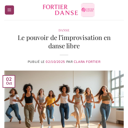
Passer
au
contenu
DANSE
Le pouvoir de l’improvisation en
danse libre
PUBLIÉ LE
02/10/2025
PAR
CLARA FORTIER
02
Oct