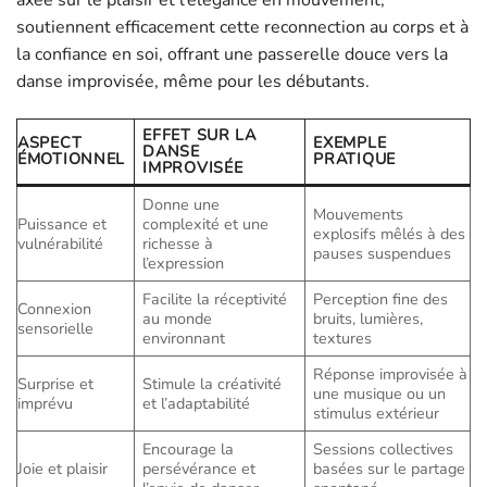
axée sur le plaisir et l’élégance en mouvement,
soutiennent efficacement cette reconnection au corps et à
la confiance en soi, offrant une passerelle douce vers la
danse improvisée, même pour les débutants.
EFFET SUR LA
ASPECT
EXEMPLE
DANSE
ÉMOTIONNEL
PRATIQUE
IMPROVISÉE
Donne une
Mouvements
Puissance et
complexité et une
explosifs mêlés à des
vulnérabilité
richesse à
pauses suspendues
l’expression
Facilite la réceptivité
Perception fine des
Connexion
au monde
bruits, lumières,
sensorielle
environnant
textures
Réponse improvisée à
Surprise et
Stimule la créativité
une musique ou un
imprévu
et l’adaptabilité
stimulus extérieur
Encourage la
Sessions collectives
Joie et plaisir
persévérance et
basées sur le partage