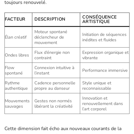
toujours renouvelé.
CONSÉQUENCE
FACTEUR
DESCRIPTION
ARTISTIQUE
Moteur spontané
Initiation de séquences
Élan créatif
déclencheur de
inédites et fluides
mouvement
Flux d’énergie non
Expression organique et
Ondes libres
contraint
vibrante
Flow
Connexion intuitive à
Performance immersive
spontané
l’instant
Rythme
Cadence personnelle
Style unique et
authentique
propre au danseur
reconnaissable
Innovation et
Mouvements
Gestes non normés
renouvellement dans
sauvages
libérant la créativité
l’art corporel
Cette dimension fait écho aux nouveaux courants de la