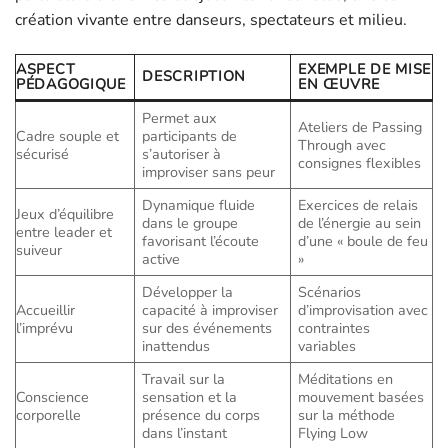
création vivante entre danseurs, spectateurs et milieu.
ASPECT
EXEMPLE DE MISE
DESCRIPTION
PÉDAGOGIQUE
EN ŒUVRE
Permet aux
Ateliers de Passing
Cadre souple et
participants de
Through avec
sécurisé
s’autoriser à
consignes flexibles
improviser sans peur
Dynamique fluide
Exercices de relais
Jeux d’équilibre
dans le groupe
de l’énergie au sein
entre leader et
favorisant l’écoute
d’une « boule de feu
suiveur
active
»
Développer la
Scénarios
Accueillir
capacité à improviser
d’improvisation avec
l’imprévu
sur des événements
contraintes
inattendus
variables
Travail sur la
Méditations en
Conscience
sensation et la
mouvement basées
corporelle
présence du corps
sur la méthode
dans l’instant
Flying Low