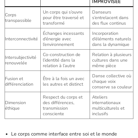
IMPROVISÉE
Un corps qui s’ouvre
Danseurs
Corps
pour être traversé et
s’entrelacent dans
transpassible
transformé
des flux continus
Échanges incessants
Incorporation
Interconnectivité
d’énergie avec
d’éléments naturels
l’environnement
dans la dynamique
Co-construction de
Relation à plusieurs
Intersubjectivité
l’identité dans la
cultures dans une
renouvelée
relation à l’autre
même pièce
Danse collective où
Fusion et
Être à la fois un avec
chaque voix
différenciation
les autres et distinct
conserve sa couleur
Respect du corps et
Ateliers
Dimension
des différences,
internationaux
éthique
transmission
multiculturels et
consciente
inclusifs
Le corps comme interface entre soi et le monde