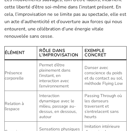
cette liberté d’être soi-même dans l’instant présent. En
cela, l’improvisation ne se limite pas au spectacle, elle est
un acte d’authenticité et d’ouverture aux forces qui nous
entourent, une célébration d’une énergie vitale
renouvelée sans cesse.
RÔLE DANS
EXEMPLE
ÉLÉMENT
L’IMPROVISATION
CONCRET
Permet d’être
Danser avec
pleinement dans
Présence
conscience du poids
l’instant, en
corporelle
et du contact au sol,
interaction avec
méthode Flying Low
l’environnement
Interaction
Passing Through où
dynamique avec le
les danseurs
Relation à
milieu, passage au-
traversent et
l’espace
dessus, en dessous,
s’entrelacent sans
autour
heurts
Imitation intérieure
Sensations physiques