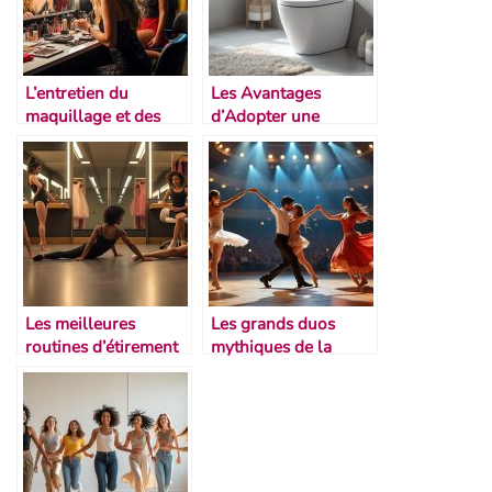
L’entretien du
Les Avantages
maquillage et des
d’Adopter une
tenues entre
Douchette WC :
spectacles
Confort et Hygiène
au Quotidien
Les meilleures
Les grands duos
routines d’étirement
mythiques de la
après la scène
scène
chorégraphique