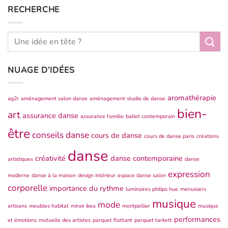
RECHERCHE
NUAGE D’IDÉES
aromathérapie
ag2r
aménagement salon danse
aménagement studio de danse
bien-
art
assurance danse
assurance famille
ballet contemporain
être
conseils danse
cours de danse
cours de danse paris
créations
danse
créativité
danse contemporaine
artistiques
danse
expression
moderne
danse à la maison
design intérieur
espace danse salon
corporelle
importance du rythme
luminaires philips hue
menuisiers
musique
mode
artisans
meubles habitat
miroir ikea
montpellier
musique
performances
et émotions
mutuelle des artistes
parquet flottant
parquet tarkett