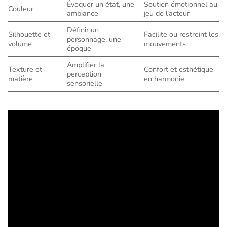
Évoquer un état, une
Soutien émotionnel au
Couleur
ambiance
jeu de l’acteur
Définir un
Silhouette et
Facilite ou restreint les
personnage, une
volume
mouvements
époque
Amplifier la
Texture et
Confort et esthétique
perception
matière
en harmonie
sensorielle