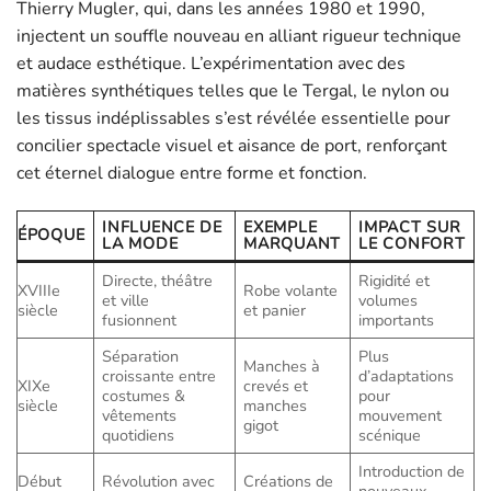
Thierry Mugler, qui, dans les années 1980 et 1990,
injectent un souffle nouveau en alliant rigueur technique
et audace esthétique. L’expérimentation avec des
matières synthétiques telles que le Tergal, le nylon ou
les tissus indéplissables s’est révélée essentielle pour
concilier spectacle visuel et aisance de port, renforçant
cet éternel dialogue entre forme et fonction.
INFLUENCE DE
EXEMPLE
IMPACT SUR
ÉPOQUE
LA MODE
MARQUANT
LE CONFORT
Directe, théâtre
Rigidité et
XVIIIe
Robe volante
et ville
volumes
siècle
et panier
fusionnent
importants
Séparation
Plus
Manches à
croissante entre
d’adaptations
XIXe
crevés et
costumes &
pour
siècle
manches
vêtements
mouvement
gigot
quotidiens
scénique
Introduction de
Début
Révolution avec
Créations de