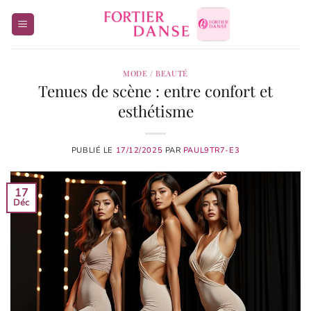
Passer
au
contenu
MODE / BEAUTÉ
Tenues de scène : entre confort et
esthétisme
PUBLIÉ LE
17/12/2025
PAR
PAUL9TR7-E3
17
Déc