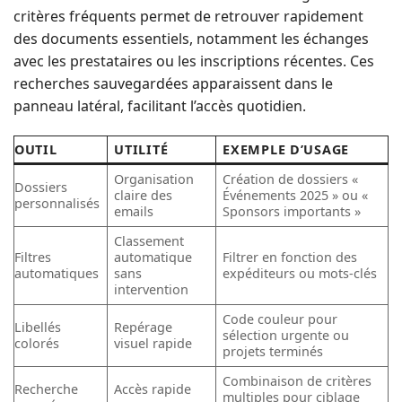
critères fréquents permet de retrouver rapidement
des documents essentiels, notamment les échanges
avec les prestataires ou les inscriptions récentes. Ces
recherches sauvegardées apparaissent dans le
panneau latéral, facilitant l’accès quotidien.
OUTIL
UTILITÉ
EXEMPLE D’USAGE
Organisation
Création de dossiers «
Dossiers
claire des
Événements 2025 » ou «
personnalisés
emails
Sponsors importants »
Classement
Filtres
automatique
Filtrer en fonction des
automatiques
sans
expéditeurs ou mots-clés
intervention
Code couleur pour
Libellés
Repérage
sélection urgente ou
colorés
visuel rapide
projets terminés
Combinaison de critères
Recherche
Accès rapide
multiples pour ciblage