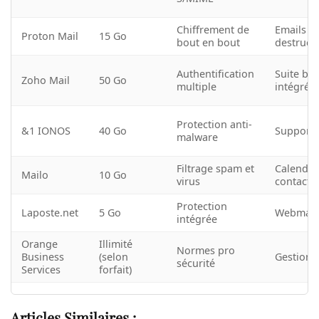
Chiffrement de
Emails a
Proton Mail
15 Go
bout en bout
destruct
Authentification
Suite bu
Zoho Mail
50 Go
multiple
intégrée
Protection anti-
&1 IONOS
40 Go
Support 
malware
Filtrage spam et
Calendrie
Mailo
10 Go
virus
contacts
Protection
Laposte.net
5 Go
Webmail
intégrée
Orange
Illimité
Normes pro
Business
(selon
Gestion 
sécurité
Services
forfait)
Articles Similaires :