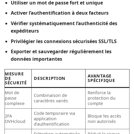
Utiliser un mot de passe fort et unique
Activer l’authentification à deux facteurs
Vérifier systématiquement l’authenticité des
expéditeurs
Privilégier les connexions sécurisées SSL/TLS
Exporter et sauvegarder régulièrement les
données importantes
MESURE
AVANTAGE
DE
DESCRIPTION
SPÉCIFIQUE
SÉCURITÉ
Mot de
Renforce la
Combinaison de
passe
protection du
caractères variés
complexe
compte
Code temporaire via
2FA
Bloque les accès
application
OVHcloud
non autorisés
d’authentification
Détection automatisée
Réduit le risque