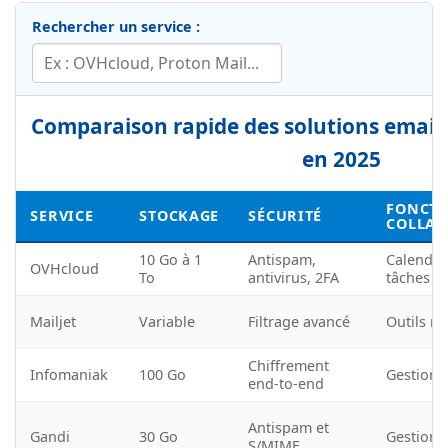
Rechercher un service :
Comparaison rapide des solutions email 
en 2025
FONCTI
SERVICE
STOCKAGE
SÉCURITÉ
COLLAB
10 Go à 1
Antispam,
Calendrie
OVHcloud
To
antivirus, 2FA
tâches
Mailjet
Variable
Filtrage avancé
Outils m
Chiffrement
Infomaniak
100 Go
Gestion 
end-to-end
Antispam et
Gandi
30 Go
Gestion d
S/MIME