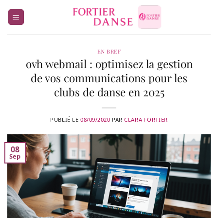
Passer
au
contenu
EN BREF
ovh webmail : optimisez la gestion
de vos communications pour les
clubs de danse en 2025
PUBLIÉ LE
08/09/2020
PAR
CLARA FORTIER
08
Sep